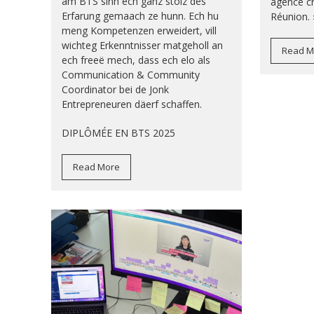
am BTS sinn ech ganz stolz dës
agence cré
Erfarung gemaach ze hunn. Ech hu
Réunion. 
meng Kompetenzen erweidert, vill
wichteg Erkenntnisser matgeholl an
Read M
ech freeë mech, dass ech elo als
Communication & Community
Coordinator bei de Jonk
Entrepreneuren däerf schaffen.
DIPLÔMÉE EN BTS 2025
Read More