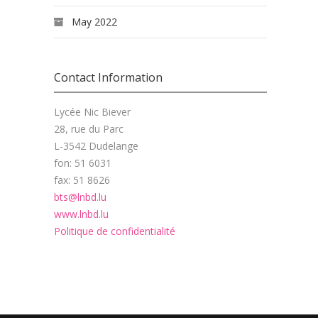
May 2022
Contact Information
Lycée Nic Biever
28, rue du Parc
L-3542 Dudelange
fon: 51 6031
fax: 51 8626
bts@lnbd.lu
www.lnbd.lu
Politique de confidentialité