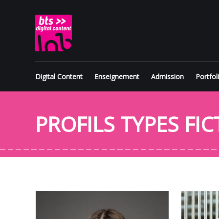
Skip
BTS
to
content
Digital
Content
Digital Content
Enseignement
Admission
Portfol
PROFILS TYPES FIC