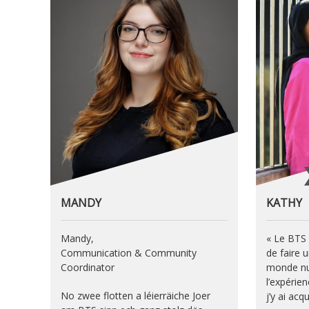
MANDY
KATHY
Mandy,
« Le BTS 
Communication & Community
de faire 
Coordinator
monde nu
l’expérie
No zwee flotten a léierräiche Joer
j’y ai acq