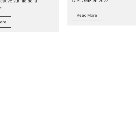
DIPLÔMÉ en 2022
ative sur l’île de la
»
Read More
ore