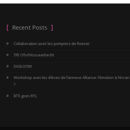
Recent Posts
Collaboration avec les pompiers de Roeser
TFE Ofschlossaarbecht
DIGILOOM
Workshop avec les élèves de l’annexe Alliance: l’émotion à l’écran
?
BTS goes RTL