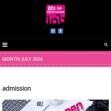
Skip
to
content
BTS
Digital
Content
MONTH:
JULY 2024
admission