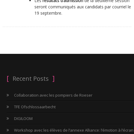
Les
résultats d’admission
de la deuxième session
seront communiqués aux candidats par courriel le
19 septembre.
Recent Posts
Collaboration avec les pompiers de Roeser
TFE Ofschlossaarbecht
DIGILOOM
Workshop avec les élèves de l’annexe Alliance: l’émotion à l’écran