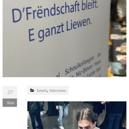
,
Events
Interviews
27
Nov