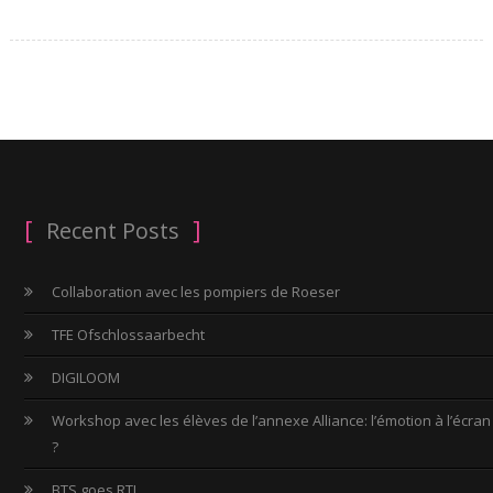
Recent Posts
Collaboration avec les pompiers de Roeser
TFE Ofschlossaarbecht
DIGILOOM
Workshop avec les élèves de l’annexe Alliance: l’émotion à l’écran
?
BTS goes RTL