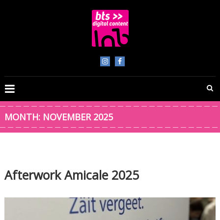
Skip
to
content
BTS
Digital
Content
MONTH:
NOVEMBER 2025
Afterwork Amicale 2025