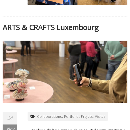
ARTS & CRAFTS Luxembourg
,
,
,
Collaborations
Portfolio
Projets
Visites
24
Nov