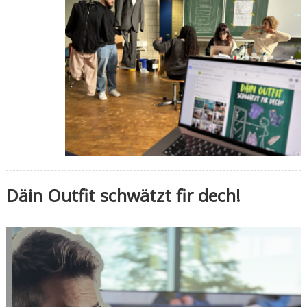
Däin Outfit schwätzt fir dech!