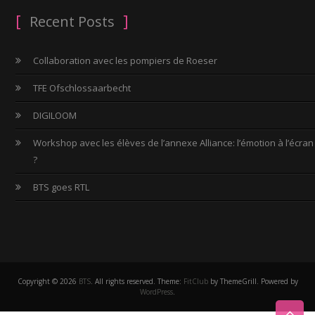
Recent Posts
Collaboration avec les pompiers de Roeser
TFE Ofschlossaarbecht
DIGILOOM
Workshop avec les élèves de l’annexe Alliance: l’émotion à l’écran
?
BTS goes RTL
Copyright © 2026
BTS
. All rights reserved. Theme:
FitClub
by ThemeGrill. Powered by
WordPress
.