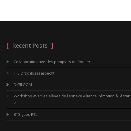
Recent Posts
Collaboration avec les pompiers de Roeser
TFE Ofschlossaarbecht
DIGILOOM
Workshop avec les élèves de l’annexe Alliance: l’émotion à l’écran
?
BTS goes RTL