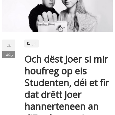
Jel
20
May
Och dëst Joer si mir
houfreg op eis
Studenten, déi et fir
dat drëtt Joer
hannerteneen an