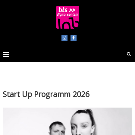
Skip
to
content
BTS
Digital
Content
Start Up Programm 2026