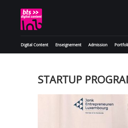
Skip
BTS
to
content
Digital
Content
Digital Content
Enseignement
Admission
Portfol
STARTUP PROGRA