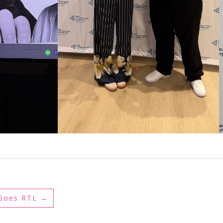
Goes RTL
→