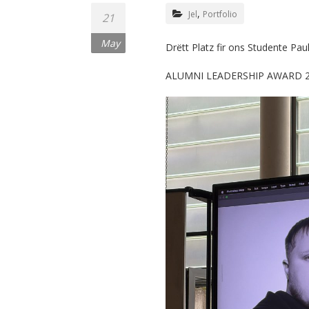
,
Jel
Portfolio
21
May
Drëtt Platz fir ons Studente Paul
ALUMNI LEADERSHIP AWARD 