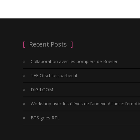
Recent Posts
Collaboration avec les pompiers de Roeser
TFE Ofschlossaarbecht
DIGILOOM
Workshop avec les élèves de l’annexe Alliance: l’émotio
BTS goes RTL