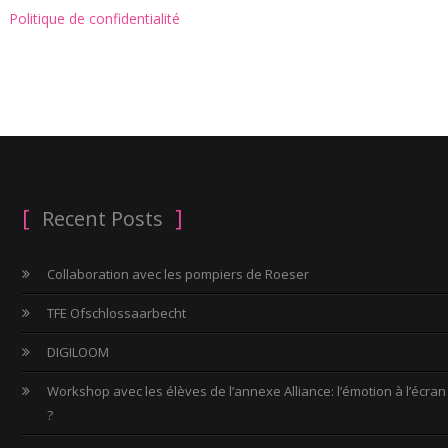
Politique de confidentialité
Recent Posts
Collaboration avec les pompiers de Roeser
TFE Ofschlossaarbecht
DIGILOOM
Workshop avec les élèves de l’annexe Alliance: l’émotion à l’écran
?