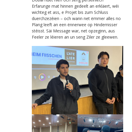
Erfarunge mat hinnen gedeelt an erkläert, wéi
wichteg et ass, e Projet bis zum Schluss
duerchzezéien – och wann net ëmmer alles no
Plang leeft an een ënnerwee op Hindernisser
stéisst. Säi Message war, net opzeginn, aus
Feeler ze léieren an un seng Ziler ze gleewen.