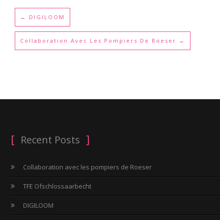
←
DIGILOOM
Collaboration Avec Les Pompiers De Roeser
→
Recent Posts
Collaboration avec les pompiers de Roeser
TFE Ofschlossaarbecht
DIGILOOM