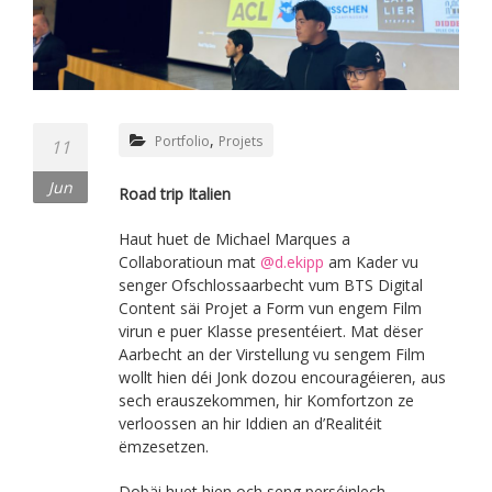
,
Portfolio
Projets
11
Jun
Road trip Italien
Haut huet de Michael Marques a
Collaboratioun mat
@d.ekipp
am Kader vu
senger Ofschlossaarbecht vum BTS Digital
Content säi Projet a Form vun engem Film
virun e puer Klasse presentéiert. Mat dëser
Aarbecht an der Virstellung vu sengem Film
wollt hien déi Jonk dozou encouragéieren, aus
sech erauszekommen, hir Komfortzon ze
verloossen an hir Iddien an d’Realitéit
ëmzesetzen.
Dobäi huet hien och seng perséinlech