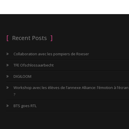
Recent Posts
Collaboration avec les pompiers de Roeser
TFE Ofschlossaarbecht
DIGILOOM
Workshop avec les élèves de l’annexe Alliance: l’émotion à l’écran
?
BTS goes RTL