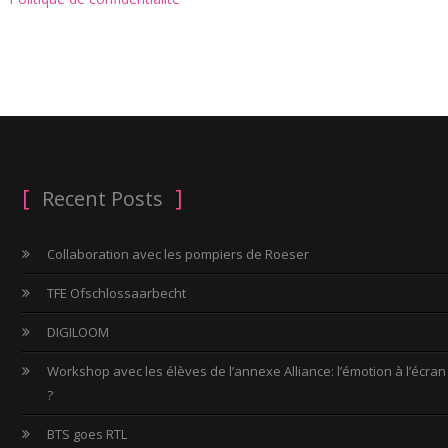
Recent Posts
Collaboration avec les pompiers de Roeser
TFE Ofschlossaarbecht
DIGILOOM
Workshop avec les élèves de l’annexe Alliance: l’émotion à l’écran
?
BTS goes RTL