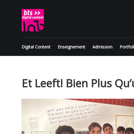
Skip
BTS
to
content
Digital
Content
Digital Content
Enseignement
Admission
Portfol
Et Leeft! Bien Plus Qu’