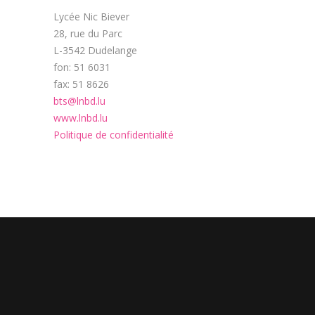
Lycée Nic Biever
28, rue du Parc
L-3542 Dudelange
fon: 51 6031
fax: 51 8626
bts@lnbd.lu
www.lnbd.lu
Politique de confidentialité