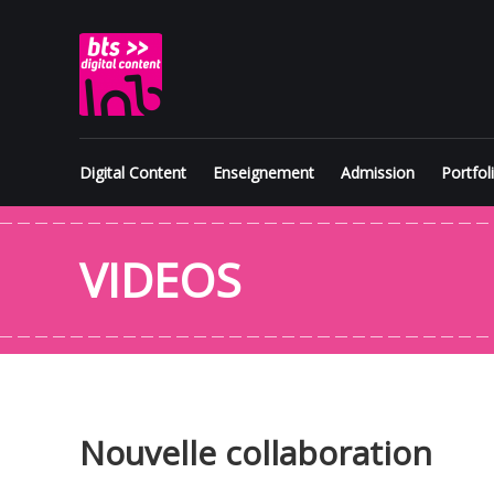
Skip
BTS
to
content
Digital
Content
Digital Content
Enseignement
Admission
Portfol
VIDEOS
Nouvelle collaboration