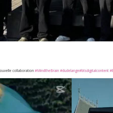
nouvelle collaboration
#MindtheBrain
#dudelange
#btsdigitalcontent
#