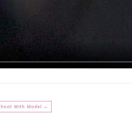
shoot With Model
→