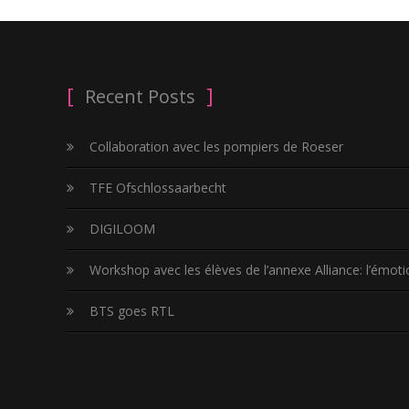
Recent Posts
Collaboration avec les pompiers de Roeser
TFE Ofschlossaarbecht
DIGILOOM
Workshop avec les élèves de l’annexe Alliance: l’émotio
BTS goes RTL