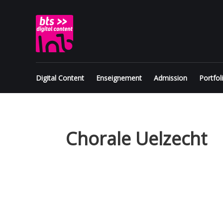
Skip
BTS
to
content
Digital
Content
Digital Content
Enseignement
Admission
Portfol
Chorale Uelzecht