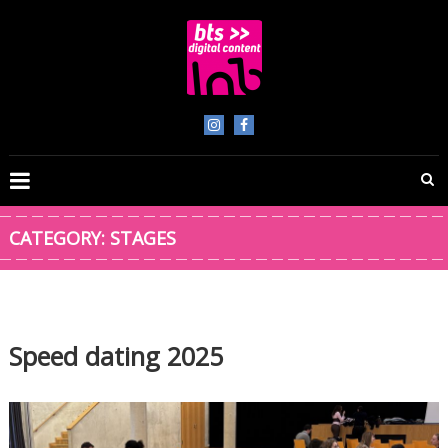
Skip
to
content
BTS
Digital
Content
CATEGORY:
STAGES
Speed dating 2025