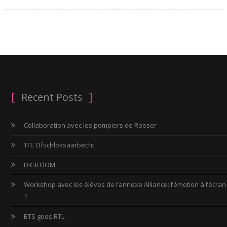
Recent Posts
Collaboration avec les pompiers de Roeser
TFE Ofschlossaarbecht
DIGILOOM
Workshop avec les élèves de l’annexe Alliance: l’émotion à l’écran
?
BTS goes RTL