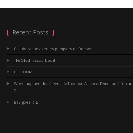
Recent Posts
Collaboration avec les pompiers de Roeser
TFE Ofschlossaarbecht
DIGILOOM
Workshop avec les élèves de l’annexe Alliance: l’émotion à l’écran
?
BTS goes RTL