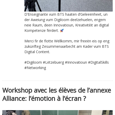
D’Enseignante vum BTS haaten d’Geleeënheet, un
der Aweiung vum Digiloom deelzehuelen, engem
neie Raum, deen Innovatioun, Kreativitéit an digital
Kompetenze fërdert.
Merci fir de flotte Wëllkomm, mir freeën eis op eng
zukünfteg Zesummenaarbecht am Kader vum BTS
Digital Content.
#Digiloom #Lëtzebuerg #Innovatioun #DigitalSkills
#Networking
Workshop avec les élèves de l’annexe
Alliance: l’émotion à l’écran ?