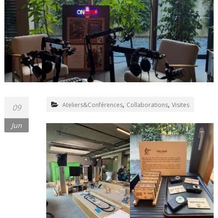
,
,
Ateliers&Conférences
Collaborations
Visites
09
Jun