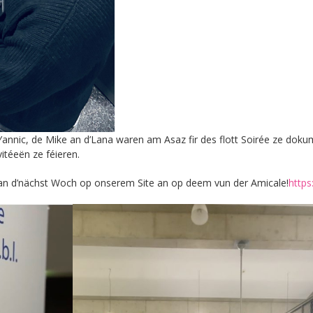
nnic, de Mike an d’Lana waren am Asaz fir des flott Soirée ze dokum
vitéeën ze féieren.
an d’nächst Woch op onserem Site an op deem vun der Amicale!
https