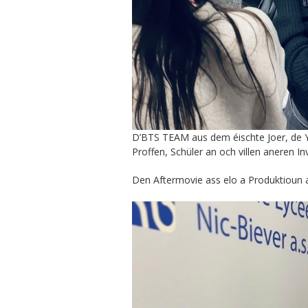
D’BTS TEAM aus dem éischte Joer, de Ya
Proffen, Schüler an och villen aneren In
Den Aftermovie ass elo a Produktioun 