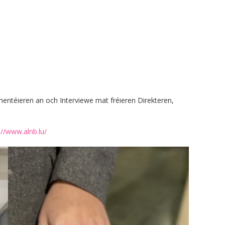
entéieren an och Interviewe mat fréieren Direkteren,
://www.alnb.lu/