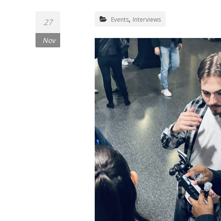
,
Events
Interviews
27
Nov