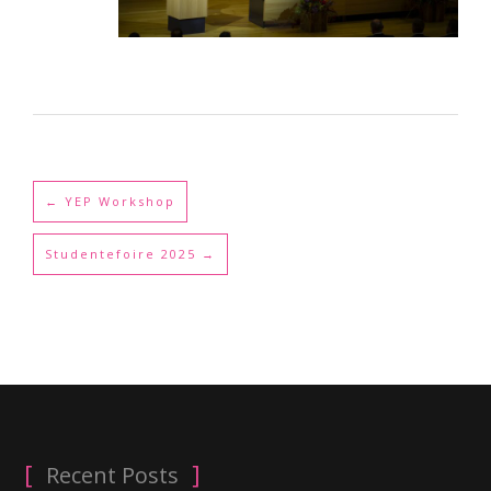
←
YEP Workshop
Studentefoire 2025
→
Recent Posts