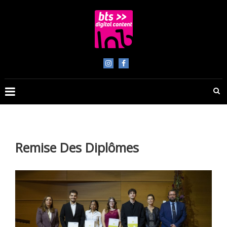
Skip
to
content
BTS
Digital
Content
Remise Des Diplômes