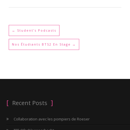
←
Student’s Podcasts
Nos Étudiants BTS2 En Stage
→
Recent Posts
Collaboration avec les pompiers de Roeser