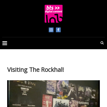
Skip
to
content
BTS
Digital
Content
Visiting The Rockhal!