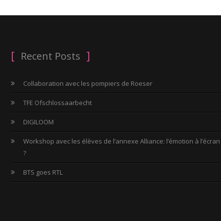
Recent Posts
Collaboration avec les pompiers de Roeser
TFE Ofschlossaarbecht
DIGILOOM
Workshop avec les élèves de l’annexe Alliance: l’émotion à l’écran
?
BTS goes RTL